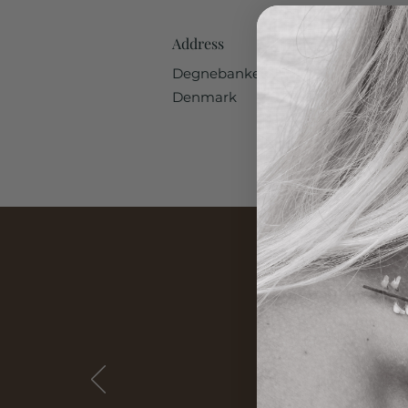
Address
Degnebanken 25, 4681 Herfølge
Denmark
Uden t