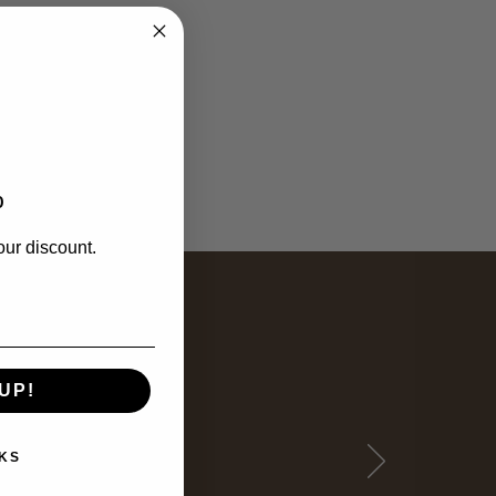
%
our discount.
UP!
KS
nde har