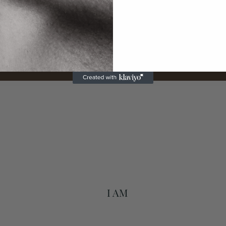
brugt. En selvkærlig praksis hver morgen og aften
Christina
I AM