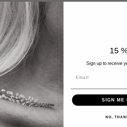
Company
I AM
15 
Sign up to receive y
Email
Testimonials
SIGN ME 
NO, THAN
vivl de bedste og mest nærende olier jeg nogensi